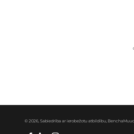
© 2026, Sabiedrība ar ierobežotu atbildību, BenchaMuu