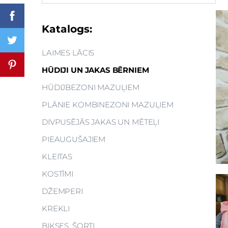
Katalogs:
LAIMES LĀCIS
HŪDIJI UN JAKAS BĒRNIEM
HŪDIJBEZONI MAZUĻIEM
PLĀNIE KOMBINEZONI MAZUĻIEM
DIVPUSĒJĀS JAKAS UN MĒTEĻI
PIEAUGUŠAJIEM
KLEITAS
KOSTĪMI
DŽEMPERI
KREKLI
BIKSES, ŠORTI