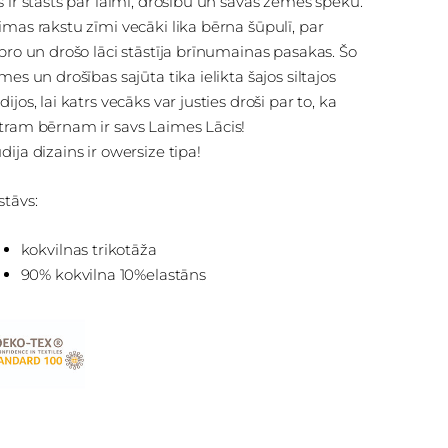
s ir stāsts par laimi, drošību un savas zemes spēku.
imas rakstu zīmi vecāki lika bērna šūpulī, par
ipro un drošo lāci stāstīja brīnumainas pasakas. Šo
imes un drošības sajūta tika ielikta šajos siltajos
dijos, lai katrs vecāks var justies droši par to, ka
tram bērnam ir savs Laimes Lācis!
dija dizains ir owersize tipa!
stāvs:
kokvilnas trikotāža
90% kokvilna 10%elastāns