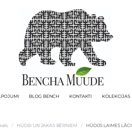
LPOJUMI
BLOG BENCH
KONTAKTI
KOLEKCIJAS
kals
HŪDIJI UN JAKAS BĒRNIEM
HŪDIJS LAIMES LĀCIS-