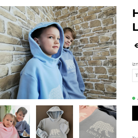
L
iz
1