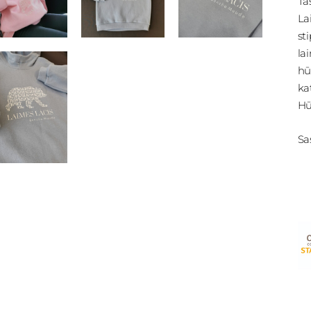
Ta
La
st
la
hū
ka
Hū
Sa