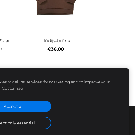
- ar
Hūdijs-brūns
m
€36.00
Parādīt opcijas
es to deliver services, for marketing and to improve your
.
Customize
Accept all
ANA
PIEGĀDE
IZMĒRU SKALA
SĪKDATNES
ept only essential