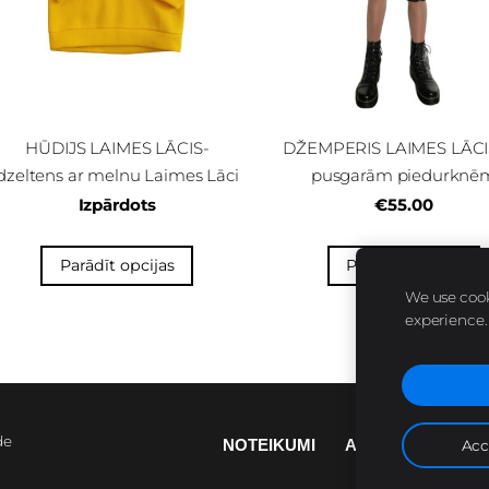
HŪDIJS LAIMES LĀCIS-
DŽEMPERIS LAIMES LĀCIS
dzeltens ar melnu Laimes Lāci
pusgarām piedurknē
Izpārdots
€55.00
Parādīt opcijas
Parādīt opcijas
We use cooki
experience
de
NOTEIKUMI
APĢĒRBA KOPŠ
Acc