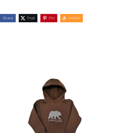
Share
Post
Pin
Ieteikt