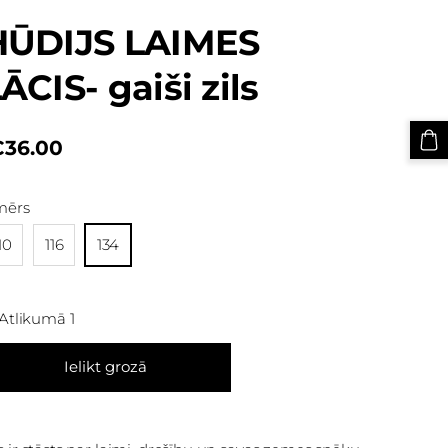
HŪDIJS LAIMES
ĀCIS- gaiši zils
€36.00
mērs
10
116
134
Atlikumā 1
Ielikt grozā