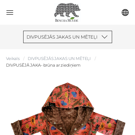
DIVPUSĒJĀS JAKAS UN MĒTEĻI
Veikals
DIVPUSĒJĀS JAKAS UN MĒTEĻI
DIVPUSĒJĀ JAKA- brūna ar ziediņiem