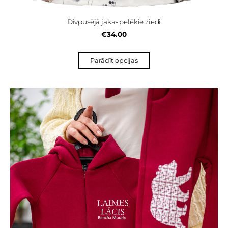
Divpusējā jaka- pelēkie ziedi
€34.00
Parādīt opcijas