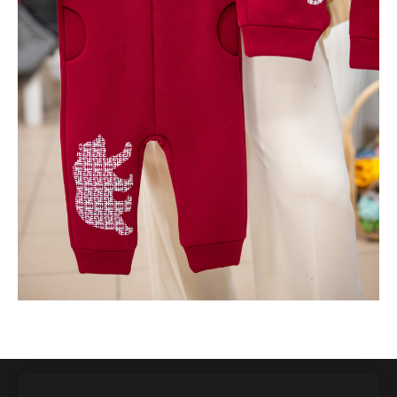
NOTEIKUMI
APĢĒRBA KOPŠANA
PIEGĀDE