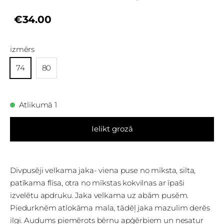
€34.00
izmērs
74
80
Atlikumā 1
Ielikt grozā
Divpusēji velkama jaka- viena puse no mīksta, silta,
patīkama flīsa, otra no mīkstas kokvilnas ar īpaši
izvelētu apdruku. Jaka velkama uz abām pusēm.
Piedurknēm atlokāma mala, tādēļ jaka mazulim derēs
ilgi. Audums piemērots bērnu apģērbiem un nesatur