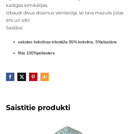
kaitīgas ķimikālijas.
Izbaudi divus dizainus vienlaicīgi, lai tavs mazulis jūtas
ērti un silti!
Sastāvs:
oekotex kokvilnas trikotāža 95% kokvilna, 5%elastāns
flīss 100%poliesters
Saistītie produkti