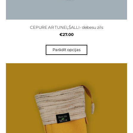
CEPURE AR TUNEĻŠALLI- debesu zils
€27.00
Parādīt opcijas