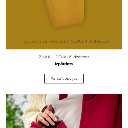
ZĪMUĻU PENĀLIS-dzeltens
Izpārdots
Parādīt opcijas