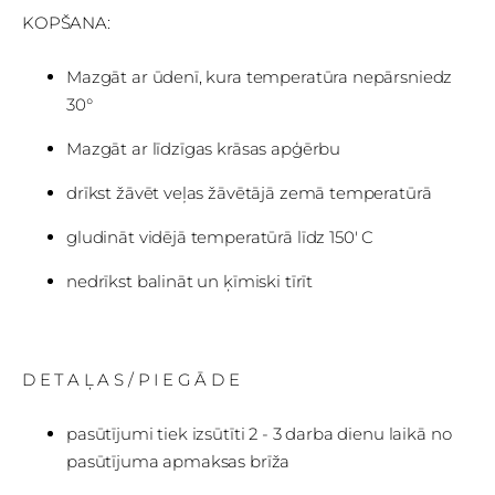
KOPŠANA:
Mazgāt ar ūdenī, kura temperatūra nepārsniedz
30°
Mazgāt ar līdzīgas krāsas apģērbu
drīkst žāvēt veļas žāvētājā zemā temperatūrā
gludināt vidējā temperatūrā līdz 150' C
nedrīkst balināt un ķīmiski tīrīt
D E T A Ļ A S / P I E G Ā D E
pasūtījumi tiek izsūtīti 2 - 3 darba dienu laikā no
pasūtījuma apmaksas brīža