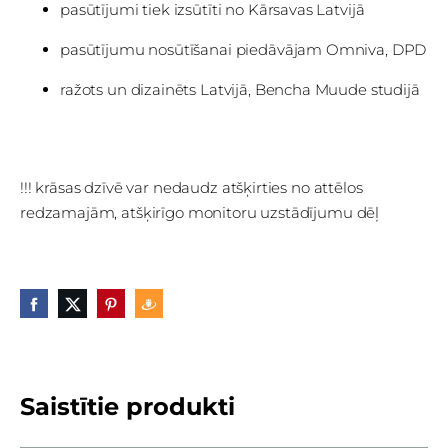
pasūtījumi tiek izsūtīti no Kārsavas Latvijā
pasūtījumu nosūtīšanai piedāvājam Omniva, DPD
ražots un dizainēts Latvijā, Bencha Muude studijā
!!! krāsas dzīvē var nedaudz atšķirties no attēlos
redzamajām, atšķirīgo monitoru uzstādījumu dēļ
Saistītie produkti