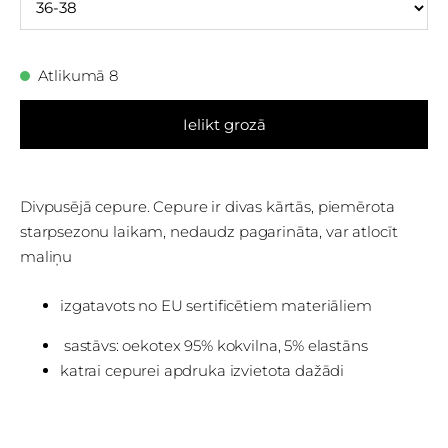
Atlikumā 8
Ielikt grozā
Divpusējā cepure. Cepure ir divas kārtās, piemērota
starpsezonu laikam, nedaudz pagarināta, var atlocīt
maliņu
izgatavots no EU sertificētiem materiāliem
sastāvs: oekotex 95% kokvilna, 5% elastāns
katrai cepurei apdruka izvietota dažādi