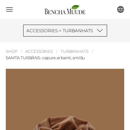
ACCESSORIES > TURBANHATS
SHOP
ACCESSORIES
TURBANHATS
SAMTA TURBĀNS- cepure ar banti, smilšu