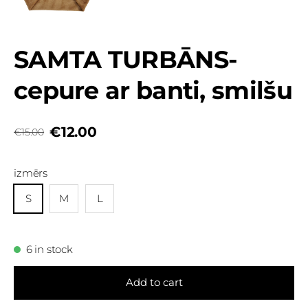
SAMTA TURBĀNS-
cepure ar banti, smilšu
€12.00
€15.00
izmērs
S
M
L
6 in stock
Add to cart