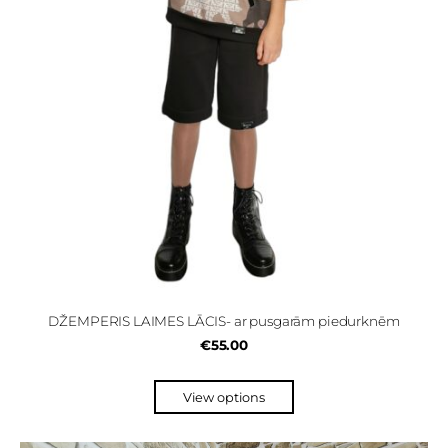
DŽEMPERIS LAIMES LĀCIS- ar pusgarām piedurknēm
€55.00
View options