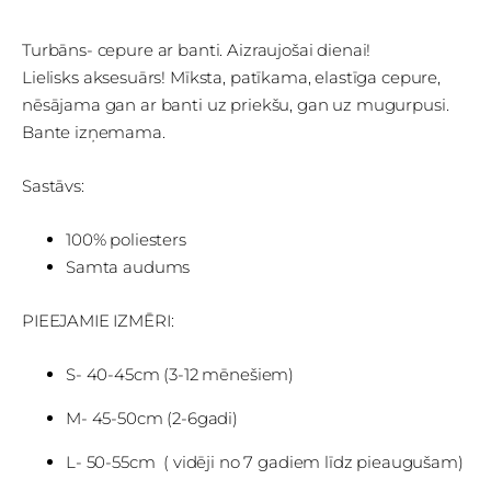
Turbāns- cepure ar banti. Aizraujošai dienai!
Lielisks aksesuārs! Mīksta, patīkama, elastīga cepure,
nēsājama gan ar banti uz priekšu, gan uz mugurpusi.
Bante izņemama.
Sastāvs:
100% poliesters
Samta audums
PIEEJAMIE IZMĒRI:
S- 40-45cm (3-12 mēnešiem)
M- 45-50cm (2-6gadi)
L- 50-55cm ( vidēji no 7 gadiem līdz pieaugušam)